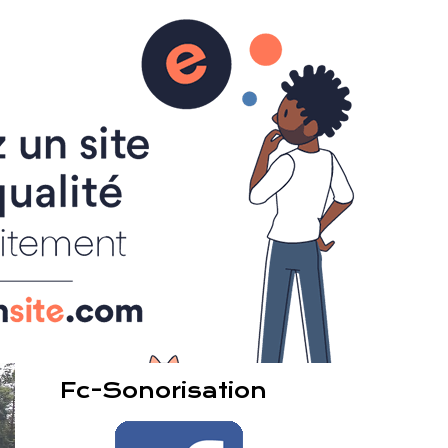
Sonorisation de rue
Contact
Horloge
Heure de L'Indre :
photo
Nos Prestations
60
Fc-Sonorisation