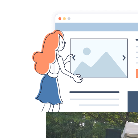
FC-SONO
Accueil
Album
Nos Prestations
s
SOIRÉE C
LE POËLIE