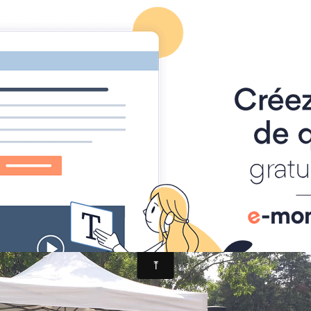
RISATION
Accueil
presentation
oirée champêtre Dun le poëlier
HAMPÊTRE DUN
R